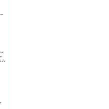
ias
dos
 en
os de
r