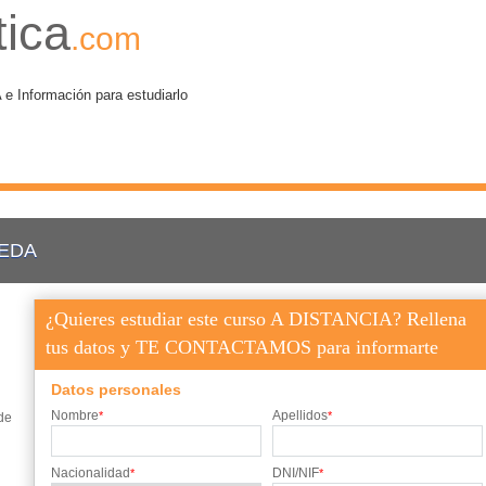
tica
.com
nformación para estudiarlo
CEDA
¿Quieres estudiar este curso A DISTANCIA? Rellena
tus datos y TE CONTACTAMOS para informarte
Datos personales
Nombre
Apellidos
*
*
de
Nacionalidad
DNI/NIF
*
*