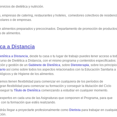
rvicios de dietética y nutrición.
, empresas de catering, restaurantes y hoteles, comedores colectivos de residenc
colares o de empresas.
 alimentos preparados y precocinados. Departamento de promoción de productos
s de alimentos.
ca a Distancia
ietética a Distancia
, desde tu casa o tu lugar de trabajo puedes tener acceso a to
Curso de Dietética a Distancia, con el mismo programa y contenidos especificados:
ción y gestión de un
Gabinete de
Dietética
, sobre
Dietoterapia
, sobre los principi
ario
así como sobre todos los aspectos relacionados con la Educación Sanitaria a
iológicos y de Higiene de los alimentos.
mos tienen flexibilidad para comenzar en cualquiera de los períodos de
ran flexibilidad para comenzar su formación y conseguir la titulación del Ciclo
nseguir tu
Título de Dietética
comenzando a estudiar en cualquier momento.
ia expertos en cada una de las Asignaturas que componen el Programa, para que
 con la formación que estés realizando.
drás llegar a proyectarte profesionalmente como
Dietista
para trabajar en cualquie
ción.