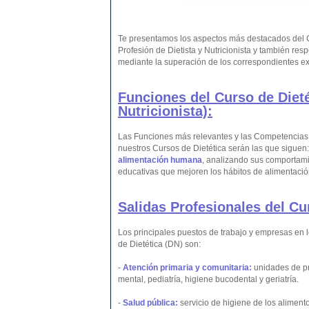
Te presentamos los aspectos más destacados del Cu
Profesión de Dietista y Nutricionista y también res
mediante la superación de los correspondientes ex
Funciones del Curso de Dieté
Nutricionista):
Las Funciones más relevantes y las Competencias p
nuestros Cursos de Dietética serán las que siguen
alimentación humana
, analizando sus comportami
educativas que mejoren los hábitos de alimentación
Salidas Profesionales del Cur
Los principales puestos de trabajo y empresas en l
de Dietética (DN) son:
-
Atención primaria y comunitaria:
unidades de pr
mental, pediatría, higiene bucodental y geriatría.
-
Salud pública:
servicio de higiene de los aliment