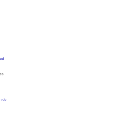
sal
des
n de