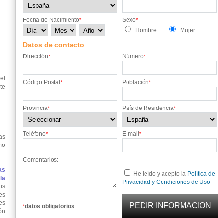
Fecha de Nacimiento
Sexo
*
*
Hombre
Mujer
Datos de contacto
Dirección
Número
*
*
 el
Código Postal
Población
*
*
te
Provincia
País de Residencia
*
*
Teléfono
E-mail
*
*
as
mo
Comentarios:
as
He leído y acepto la
Política de
la
Privacidad y Condiciones de Uso
us
es
es
datos obligatorios
*
ón