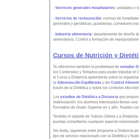
-
Servicios generales hospitalarios:
unidades o se
-
Servicios de restauración:
cocinas de hospitales
generales y geriátricas, guarderías, comedores es
-
Industria alimentaria:
departamento de diseño de
alimentarios. Control y formación de manipuladore
Cursos de Nutrición y Dietéti
Te ofrecemos también la posibilidad de
estudiar D
los Contenidos y Temarios para poder estudiar el 
el Curso a Distancia aprenderás sobre la organiza
la
Alimentación Equilibrada
y del
Control Aliment
través de la Dietética y sobre los controles Microb
Los
estudios de Dietética a Distancia
que propone
matriculación: los alumnos interesados tienen una g
Formativo de Grado Superior en 1 año. Puedes co
Tendrás el soporte de Tutores Online y a Distanc
puedas consultarles cualquier aspecto relacionado
Sin duda, siguiendo estre programa a Distancia po
tipo de servicio relacionado con la Dietética y Nutri