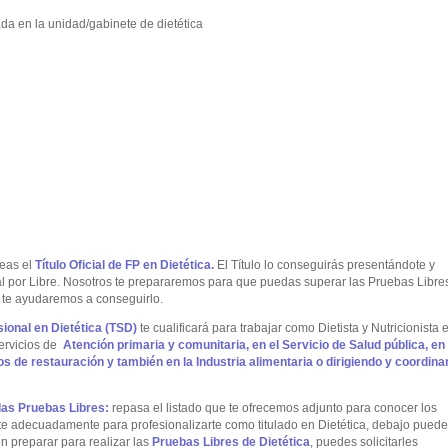
ada en la unidad/gabinete de dietética
seas el
Título Oficial de FP en Dietética.
El Título lo conseguirás presentándote y
por Libre. Nosotros te prepararemos para que puedas superar las Pruebas Libre
: te ayudaremos a conseguirlo.
ional en Dietética (TSD)
te cualificará para trabajar como Dietista y Nutricionista 
ervicios de
Atención primaria y comunitaria, en el Servicio de S
alud pública, en
os de restauración y también en la
Industria alimentaria o dirigiendo y coordin
las Pruebas Libres:
repasa el listado que te ofrecemos adjunto para conocer los
e adecuadamente para profesionalizarte como titulado en Dietética, debajo pued
 preparar para realizar las
Pruebas Libres de Dietética
, puedes solicitarles